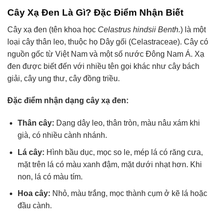
Cây Xạ Đen Là Gì? Đặc Điểm Nhận Biết
Cây xạ đen (tên khoa học
Celastrus hindsii Benth.
) là một
loại cây thân leo, thuộc họ Dây gối (Celastraceae). Cây có
nguồn gốc từ Việt Nam và một số nước Đông Nam Á. Xạ
đen được biết đến với nhiều tên gọi khác như cây bách
giải, cây ung thư, cây đồng triều.
Đặc điểm nhận dạng cây xạ đen:
Thân cây:
Dạng dây leo, thân tròn, màu nâu xám khi
già, có nhiều cành nhánh.
Lá cây:
Hình bầu dục, mọc so le, mép lá có răng cưa,
mặt trên lá có màu xanh đậm, mặt dưới nhạt hơn. Khi
non, lá có màu tím.
Hoa cây:
Nhỏ, màu trắng, mọc thành cụm ở kẽ lá hoặc
đầu cành.