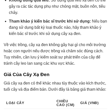
Không dùng quá liều:
Sử dụng quá liều xạ đen có thể
gây ra các tác dụng phụ như chóng mặt, buồn nôn, tiêu
chảy.
Tham khảo ý kiến bác sĩ trước khi sử dụng:
Nếu bạn
đang sử dụng bất kỳ loại thuốc nào, hãy tham khảo ý
kiến bác sĩ trước khi sử dụng cây xạ đen.
Về việc trồng, cây xạ đen không gây hại gì cho môi trường
hoặc con người nếu được trồng và chăm sóc đúng cách.
Tuy nhiên, cần lưu ý kiểm soát sự phát triển của cây để
tránh cây leo lan sang các khu vực khác.
Giá Của Cây Xạ Đen
Giá cây xạ đen có thể khác nhau tùy thuộc vào kích thước,
tuổi cây và địa điểm bán. Dưới đây là bảng giá tham khảo:
CHIỀU
LOẠI CÂY
GIÁ (VNĐ)
CAO (CM)