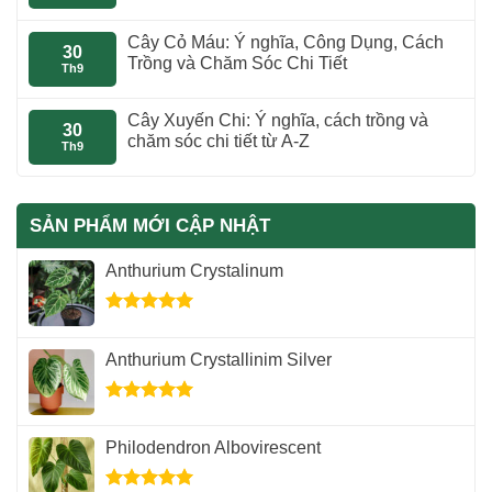
Cây Cỏ Máu: Ý nghĩa, Công Dụng, Cách
30
Trồng và Chăm Sóc Chi Tiết
Th9
Cây Xuyến Chi: Ý nghĩa, cách trồng và
30
chăm sóc chi tiết từ A-Z
Th9
SẢN PHẨM MỚI CẬP NHẬT
Anthurium Crystalinum
Được xếp
hạng
5.00
Anthurium Crystallinim Silver
5 sao
Được xếp
hạng
5.00
Philodendron Albovirescent
5 sao