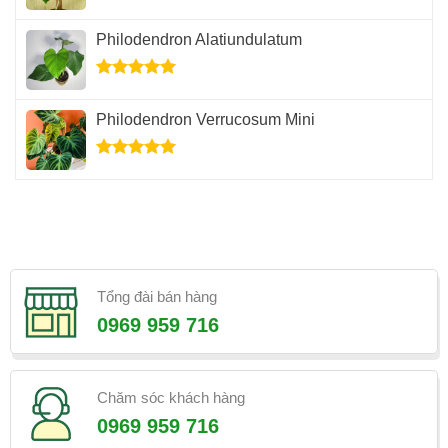
Được xếp
hạng
5.00
Philodendron Alatiundulatum
5 sao
Được xếp
hạng
5.00
Philodendron Verrucosum Mini
5 sao
Được xếp
hạng
5.00
5 sao
Tổng đài bán hàng
0969 959 716
Chăm sóc khách hàng
0969 959 716