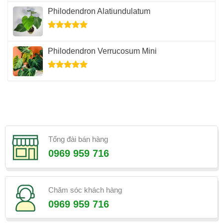
hạng
5.00
Philodendron Alatiundulatum
5 sao
Được xếp
hạng
5.00
Philodendron Verrucosum Mini
5 sao
Được xếp
hạng
5.00
5 sao
Tổng đài bán hàng
0969 959 716
Chăm sóc khách hàng
0969 959 716