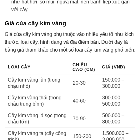
như hắt hơi, sổ mũi, ngứa mắt, nên tránh tiếp xúc gần
với cây.
Giá của cây kim vàng
Giá của cây kim vàng phụ thuộc vào nhiều yếu tố như kích
thước, loại cây, hình dáng và địa điểm bán. Dưới đây là
bảng giá tham khảo cho một số loại cây kim vàng phổ biến:
CHIỀU
LOẠI CÂY
GIÁ (VNĐ)
CAO (CM)
Cây kim vàng lùn (trong
150.000 –
20-30
chậu nhỏ)
300.000
Cây kim vàng thái (trong
300.000 –
40-60
chậu trung bình)
500.000
Cây kim vàng lá sọc (trong
500.000 –
70-90
chậu lớn)
800.000
Cây kim vàng ta (cây công
1.500.000 –
150-200
trình)
3.000.000