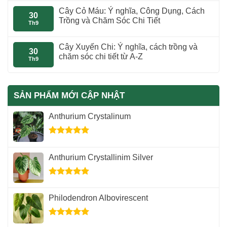
Cây Cỏ Máu: Ý nghĩa, Công Dụng, Cách
30
Trồng và Chăm Sóc Chi Tiết
Th9
Cây Xuyến Chi: Ý nghĩa, cách trồng và
30
chăm sóc chi tiết từ A-Z
Th9
SẢN PHẨM MỚI CẬP NHẬT
Anthurium Crystalinum
Được xếp
hạng
5.00
Anthurium Crystallinim Silver
5 sao
Được xếp
hạng
5.00
Philodendron Albovirescent
5 sao
Được xếp