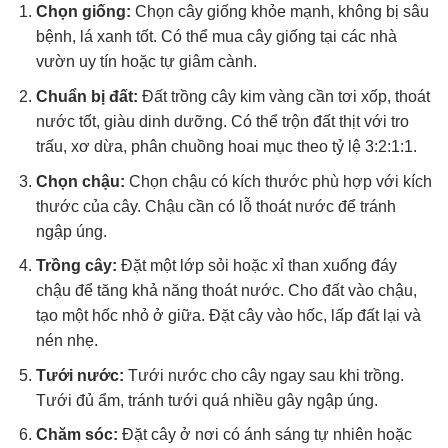
Chọn giống:
Chọn cây giống khỏe mạnh, không bị sâu
bệnh, lá xanh tốt. Có thể mua cây giống tại các nhà
vườn uy tín hoặc tự giâm cành.
Chuẩn bị đất:
Đất trồng cây kim vàng cần tơi xốp, thoát
nước tốt, giàu dinh dưỡng. Có thể trộn đất thịt với tro
trấu, xơ dừa, phân chuồng hoai mục theo tỷ lệ 3:2:1:1.
Chọn chậu:
Chọn chậu có kích thước phù hợp với kích
thước của cây. Chậu cần có lỗ thoát nước để tránh
ngập úng.
Trồng cây:
Đặt một lớp sỏi hoặc xỉ than xuống đáy
chậu để tăng khả năng thoát nước. Cho đất vào chậu,
tạo một hốc nhỏ ở giữa. Đặt cây vào hốc, lấp đất lại và
nén nhẹ.
Tưới nước:
Tưới nước cho cây ngay sau khi trồng.
Tưới đủ ẩm, tránh tưới quá nhiều gây ngập úng.
Chăm sóc:
Đặt cây ở nơi có ánh sáng tự nhiên hoặc