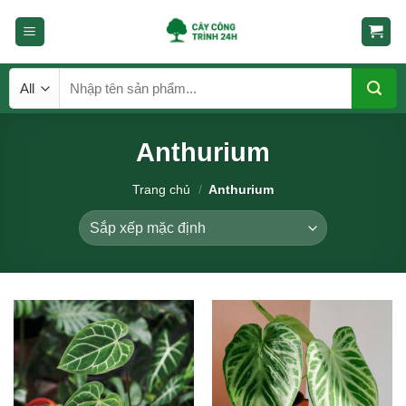
Skip
to
content
Tìm
kiếm:
Anthurium
Trang chủ
/
Anthurium