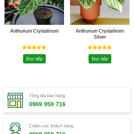
Anthurium Crystalinum
Anthurium Crystallinim
Silver
Được xếp
Được xếp
Đọc tiếp
Đọc tiếp
hạng
5.00
hạng
5.00
5 sao
5 sao
Tổng đài bán hàng
0969 959 716
Chăm sóc khách hàng