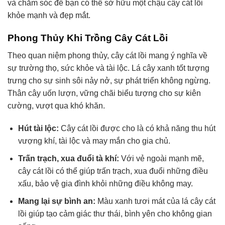
và chăm sóc để bạn có thể sở hữu một chậu cây cát lồi
khỏe mạnh và đẹp mắt.
Phong Thủy Khi Trồng Cây Cát Lồi
Theo quan niệm phong thủy, cây cát lồi mang ý nghĩa về
sự trường thọ, sức khỏe và tài lộc. Lá cây xanh tốt tượng
trưng cho sự sinh sôi nảy nở, sự phát triển không ngừng.
Thân cây uốn lượn, vững chãi biểu tượng cho sự kiên
cường, vượt qua khó khăn.
Hút tài lộc:
Cây cát lồi được cho là có khả năng thu hút
vượng khí, tài lộc và may mắn cho gia chủ.
Trấn trạch, xua đuổi tà khí:
Với vẻ ngoài mạnh mẽ,
cây cát lồi có thể giúp trấn trạch, xua đuổi những điều
xấu, bảo vệ gia đình khỏi những điều không may.
Mang lại sự bình an:
Màu xanh tươi mát của lá cây cát
lồi giúp tạo cảm giác thư thái, bình yên cho không gian