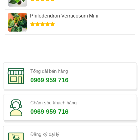
Được xếp
hạng
5.00
Philodendron Verrucosum Mini
5 sao
Được xếp
hạng
5.00
5 sao
Tổng đài bán hàng
0969 959 716
Chăm sóc khách hàng
0969 959 716
Đăng ký đại lý