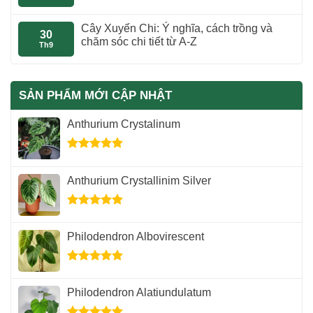
Cây Xuyến Chi: Ý nghĩa, cách trồng và
30
chăm sóc chi tiết từ A-Z
Th9
SẢN PHẨM MỚI CẬP NHẬT
Anthurium Crystalinum
Được xếp
hạng
5.00
Anthurium Crystallinim Silver
5 sao
Được xếp
hạng
5.00
Philodendron Albovirescent
5 sao
Được xếp
hạng
5.00
Philodendron Alatiundulatum
5 sao