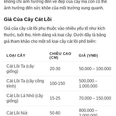
không chỉ ảnh hưởng đến vẻ đẹp của cây mà còn có thể
ảnh hưởng đến sức khỏe của môi trường xung quanh.
Giá Của Cây Cát Lồi
Giá của cây cát lồi phụ thuộc vào nhiều yếu tố như kích
thước, tuổi thọ, hình dáng và loại cây. Dưới đây là bảng
giá tham khảo cho một số loại cây cát lồi phổ biến:
CHIỀU CAO
LOẠI CÂY
GIÁ (VNĐ)
(CM)
Cát Lồi Ta (cây
20-30
50.000 – 100.000
giống)
Cát Lồi Ta (cây công
500.000 –
100-150
trình)
1.000.000
Cát Lồi Lá Nhỏ (cây
15-25
70.000 – 150.000
giống)
800.000 –
Cát Lồi Nút
50-80
2.000.000