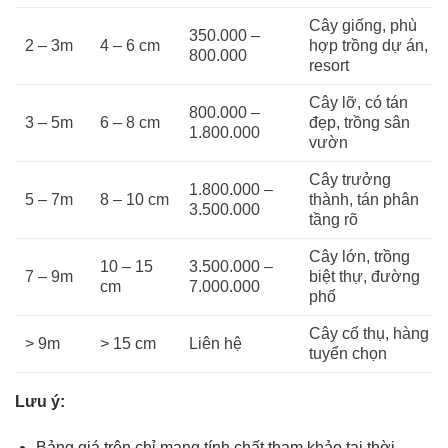
Cây giống, phù
350.000 –
2 – 3m
4 – 6 cm
hợp trồng dự án,
800.000
resort
Cây lỡ, có tán
800.000 –
3 – 5m
6 – 8 cm
đẹp, trồng sân
1.800.000
vườn
Cây trưởng
1.800.000 –
5 – 7m
8 – 10 cm
thành, tán phân
3.500.000
tầng rõ
Cây lớn, trồng
10 – 15
3.500.000 –
7 – 9m
biệt thự, đường
cm
7.000.000
phố
Cây cổ thụ, hàng
> 9m
> 15 cm
Liên hệ
tuyển chọn
Lưu ý:
Bảng giá trên chỉ mang tính chất tham khảo tại thời