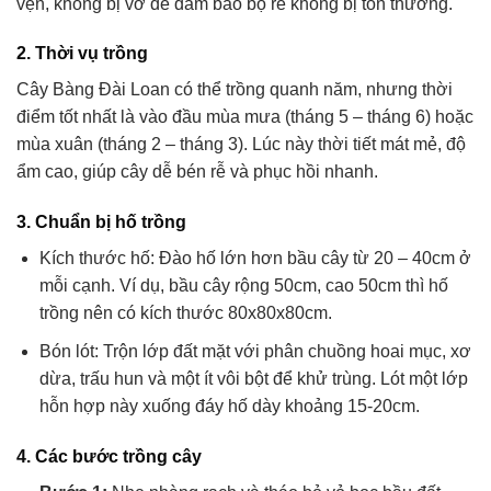
vẹn, không bị vỡ để đảm bảo bộ rễ không bị tổn thương.
2. Thời vụ trồng
Cây Bàng Đài Loan có thể trồng quanh năm, nhưng thời
điểm tốt nhất là vào đầu mùa mưa (tháng 5 – tháng 6) hoặc
mùa xuân (tháng 2 – tháng 3). Lúc này thời tiết mát mẻ, độ
ẩm cao, giúp cây dễ bén rễ và phục hồi nhanh.
3. Chuẩn bị hố trồng
Kích thước hố: Đào hố lớn hơn bầu cây từ 20 – 40cm ở
mỗi cạnh. Ví dụ, bầu cây rộng 50cm, cao 50cm thì hố
trồng nên có kích thước 80x80x80cm.
Bón lót: Trộn lớp đất mặt với phân chuồng hoai mục, xơ
dừa, trấu hun và một ít vôi bột để khử trùng. Lót một lớp
hỗn hợp này xuống đáy hố dày khoảng 15-20cm.
4. Các bước trồng cây