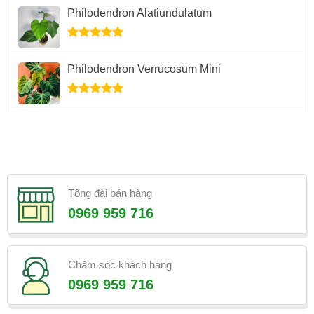
hạng
5.00
Philodendron Alatiundulatum
5 sao
Được xếp
hạng
5.00
Philodendron Verrucosum Mini
5 sao
Được xếp
hạng
5.00
5 sao
Tổng đài bán hàng
0969 959 716
Chăm sóc khách hàng
0969 959 716