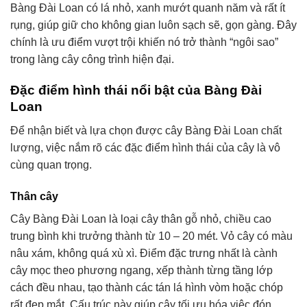
Bàng Đài Loan có lá nhỏ, xanh mướt quanh năm và rất ít
rụng, giúp giữ cho không gian luôn sạch sẽ, gọn gàng. Đây
chính là ưu điểm vượt trội khiến nó trở thành “ngôi sao”
trong làng cây công trình hiện đại.
Đặc điểm hình thái nổi bật của Bàng Đài
Loan
Để nhận biết và lựa chọn được cây Bàng Đài Loan chất
lượng, việc nắm rõ các đặc điểm hình thái của cây là vô
cùng quan trọng.
Thân cây
Cây Bàng Đài Loan là loại cây thân gỗ nhỏ, chiều cao
trung bình khi trưởng thành từ 10 – 20 mét. Vỏ cây có màu
nâu xám, không quá xù xì. Điểm đặc trưng nhất là cành
cây mọc theo phương ngang, xếp thành từng tầng lớp
cách đều nhau, tạo thành các tán lá hình vòm hoặc chóp
rất đẹp mắt. Cấu trúc này giúp cây tối ưu hóa việc đón