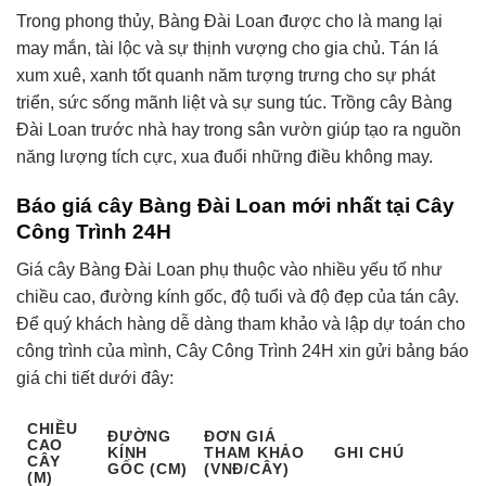
Trong phong thủy, Bàng Đài Loan được cho là mang lại
may mắn, tài lộc và sự thịnh vượng cho gia chủ. Tán lá
xum xuê, xanh tốt quanh năm tượng trưng cho sự phát
triển, sức sống mãnh liệt và sự sung túc. Trồng cây Bàng
Đài Loan trước nhà hay trong sân vườn giúp tạo ra nguồn
năng lượng tích cực, xua đuổi những điều không may.
Báo giá cây Bàng Đài Loan mới nhất tại Cây
Công Trình 24H
Giá cây Bàng Đài Loan phụ thuộc vào nhiều yếu tố như
chiều cao, đường kính gốc, độ tuổi và độ đẹp của tán cây.
Để quý khách hàng dễ dàng tham khảo và lập dự toán cho
công trình của mình, Cây Công Trình 24H xin gửi bảng báo
giá chi tiết dưới đây:
CHIỀU
ĐƯỜNG
ĐƠN GIÁ
CAO
KÍNH
THAM KHẢO
GHI CHÚ
CÂY
GỐC (CM)
(VNĐ/CÂY)
(M)