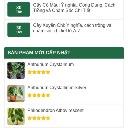
Cây Cỏ Máu: Ý nghĩa, Công Dụng, Cách
30
Trồng và Chăm Sóc Chi Tiết
Th9
Cây Xuyến Chi: Ý nghĩa, cách trồng và
30
chăm sóc chi tiết từ A-Z
Th9
SẢN PHẨM MỚI CẬP NHẬT
Anthurium Crystalinum
Được xếp
hạng
5.00
Anthurium Crystallinim Silver
5 sao
Được xếp
hạng
5.00
Philodendron Albovirescent
5 sao
Được xếp