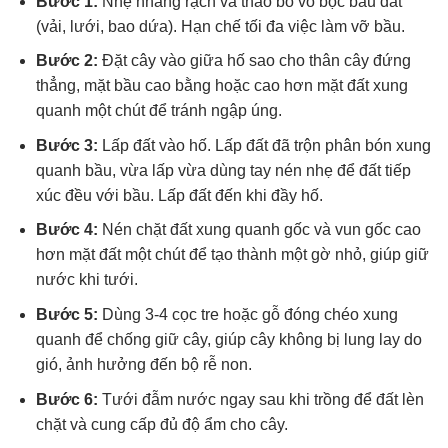
Bước 1:
Nhẹ nhàng rạch và tháo bỏ vỏ bọc bầu đất
(vải, lưới, bao dứa). Hạn chế tối đa việc làm vỡ bầu.
Bước 2:
Đặt cây vào giữa hố sao cho thân cây đứng
thẳng, mặt bầu cao bằng hoặc cao hơn mặt đất xung
quanh một chút để tránh ngập úng.
Bước 3:
Lấp đất vào hố. Lấp đất đã trộn phân bón xung
quanh bầu, vừa lấp vừa dùng tay nén nhẹ để đất tiếp
xúc đều với bầu. Lấp đất đến khi đầy hố.
Bước 4:
Nén chặt đất xung quanh gốc và vun gốc cao
hơn mặt đất một chút để tạo thành một gờ nhỏ, giúp giữ
nước khi tưới.
Bước 5:
Dùng 3-4 cọc tre hoặc gỗ đóng chéo xung
quanh để chống giữ cây, giúp cây không bị lung lay do
gió, ảnh hưởng đến bộ rễ non.
Bước 6:
Tưới đẫm nước ngay sau khi trồng để đất lèn
chặt và cung cấp đủ độ ẩm cho cây.