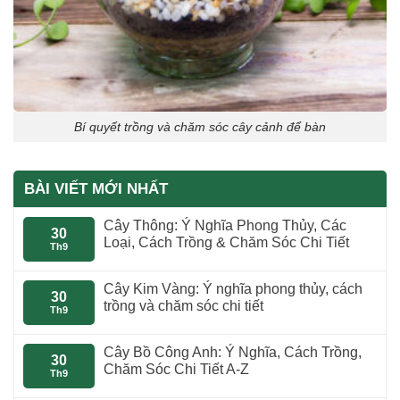
Bí quyết trồng và chăm sóc cây cảnh để bàn
BÀI VIẾT MỚI NHẤT
Cây Thông: Ý Nghĩa Phong Thủy, Các
30
Loại, Cách Trồng & Chăm Sóc Chi Tiết
Th9
Cây Kim Vàng: Ý nghĩa phong thủy, cách
30
trồng và chăm sóc chi tiết
Th9
Cây Bồ Công Anh: Ý Nghĩa, Cách Trồng,
30
Chăm Sóc Chi Tiết A-Z
Th9