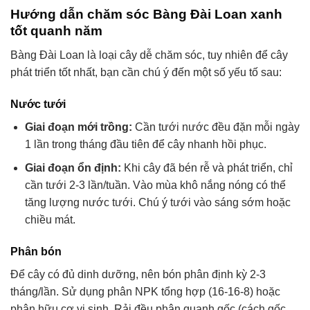
Hướng dẫn chăm sóc Bàng Đài Loan xanh
tốt quanh năm
Bàng Đài Loan là loại cây dễ chăm sóc, tuy nhiên để cây
phát triển tốt nhất, bạn cần chú ý đến một số yếu tố sau:
Nước tưới
Giai đoạn mới trồng:
Cần tưới nước đều đặn mỗi ngày
1 lần trong tháng đầu tiên để cây nhanh hồi phục.
Giai đoạn ổn định:
Khi cây đã bén rễ và phát triển, chỉ
cần tưới 2-3 lần/tuần. Vào mùa khô nắng nóng có thể
tăng lượng nước tưới. Chú ý tưới vào sáng sớm hoặc
chiều mát.
Phân bón
Để cây có đủ dinh dưỡng, nên bón phân định kỳ 2-3
tháng/lần. Sử dụng phân NPK tổng hợp (16-16-8) hoặc
phân hữu cơ vi sinh. Rải đều phân quanh gốc (cách gốc